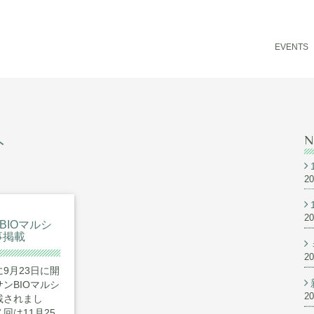
EVENTS
ト
N
2
2
BIOマルシ
事掲載
2
9月23日に開
ンBIOマルシ
2
載されまし
回は11月25