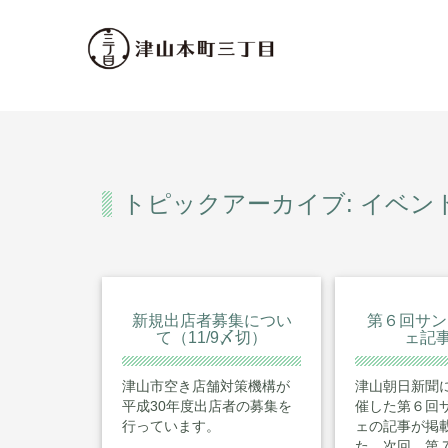
トピックアーカイブ: イベン
新規出店者募集につい
第６回サン
て（11/9〆切）
ェ記
津山市空き店舗対策機構が
津山朝日新聞に
平成30年度出店者の募集を
催した第６回サ
行っています。
ェの記事が掲
た。次回、第７