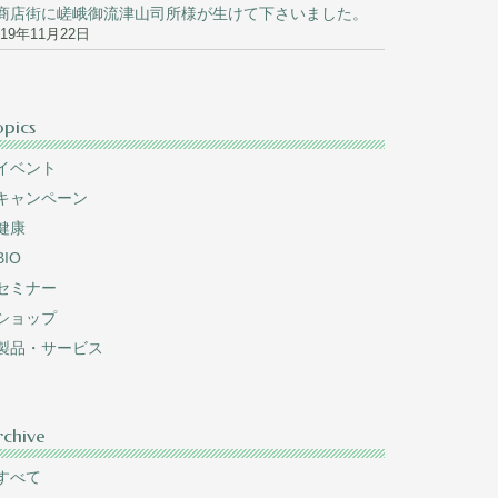
商店街に嵯峨御流津山司所様が生けて下さいました。
019年11月22日
opics
イベント
キャンペーン
健康
BIO
セミナー
ショップ
製品・サービス
rchive
すべて